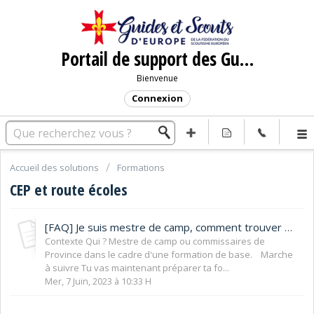
Portail de support des Guides et Scouts d'Europe
Bienvenue
Connexion
Accueil des solutions
Formations
CEP et route écoles
[FAQ] Je suis mestre de camp, comment trouver mes stagiaires et leurs avis sur Sycomore ?
Contexte Qui ? Mestre de camp ou commissaires de
Province dans le cadre d'une formation de base. Marche
à suivre Tu vas maintenant préparer ta fo...
Mer, 7 Juin, 2023 à 10:33 H